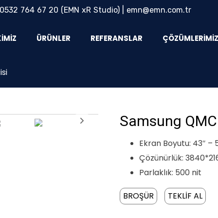
0532 764 67 20
(EMN xR Studio) |
emn@emn.com.tr
KIMIZ
ÜRÜNLER
REFERANSLAR
ÇÖZÜMLERIMI
si
Samsung QMC 
Ekran Boyutu: 43″ – 5
Çözünürlük: 3840*21
Parlaklık: 500 nit
BROŞÜR
TEKLİF AL