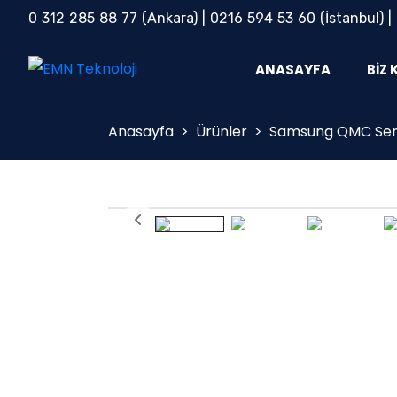
0 312 285 88 77
(Ankara) |
0216 594 53 60
(İstanbul) |
ANASAYFA
BIZ 
Anasayfa
>
Ürünler
>
Samsung QMC Seri