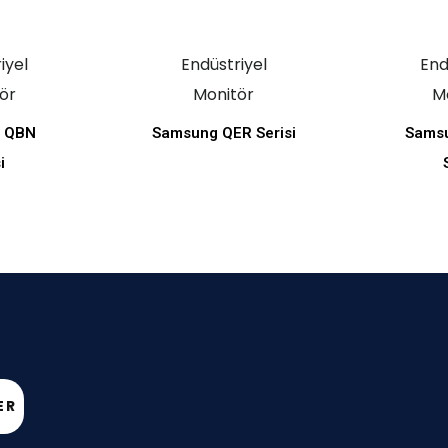
iyel
Endüstriyel
End
ör
Monitör
M
 QBN
Samsung QER Serisi
Sams
i
ER