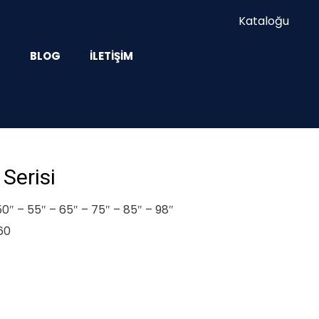
Kataloğu
Z
BLOG
İLETIŞIM
Serisi
0″ – 55″ – 65″ – 75″ – 85″ – 98″
60