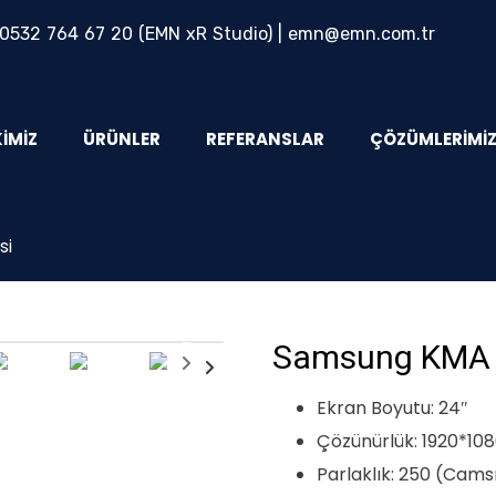
0532 764 67 20
(EMN xR Studio) |
emn@emn.com.tr
KIMIZ
ÜRÜNLER
REFERANSLAR
ÇÖZÜMLERIMI
si
Samsung KMA S
Ekran Boyutu: 24″
Çözünürlük: 1920*10
Parlaklık: 250 (Camsı