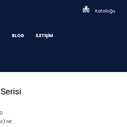
Kataloğu
Z
BLOG
İLETIŞIM
erisi
80
z) nit