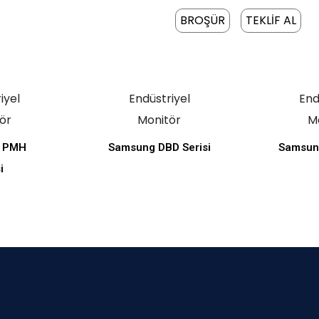
BROŞÜR
TEKLİF AL
iyel
Endüstriyel
End
ör
Monitör
M
 PMH
Samsung DBD Serisi
Samsung
i