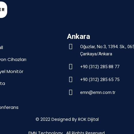
ER
Ankara
Oğuzlar, No:3, 1394. Sk., 06
ll
Çankaya/Ankara
yon Cihazları
+90 (312) 285 88 77
yel Monitör
+90 (312) 285 65 75
hta
emn@emn.com.tr
onferans
© 2022
Designed By ROK Dijital
EMN Technology. All Rights Reserved.