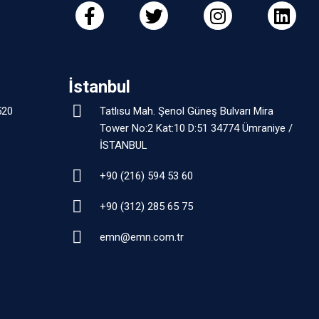
İstanbul
520
Tatlısu Mah. Şenol Güneş Bulvarı Mira
Tower No:2 Kat:10 D:51 34774 Ümraniye /
İSTANBUL
+90 (216) 594 53 60
+90 (312) 285 65 75
emn@emn.com.tr