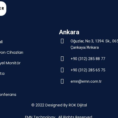
ER
Ankara
Oğuzlar, No:3, 1394. Sk., 06
ll
Çankaya/Ankara
yon Cihazları
+90 (312) 285 88 77
yel Monitör
+90 (312) 285 65 75
hta
emn@emn.com.tr
onferans
© 2022
Designed By ROK Dijital
EMN Technology. All Rights Reserved.