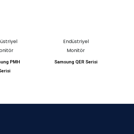
üstriyel
Endüstriyel
onitör
Monitör
sung PMH
Samsung QER Serisi
Serisi