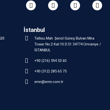
İstanbul
520
Tatlısu Mah. Şenol Güneş Bulvarı Mira
Tower No:2 Kat:10 D:51 34774 Ümraniye /
İSTANBUL
+90 (216) 594 53 60
+90 (312) 285 65 75
emn@emn.com.tr