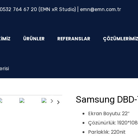
0532 764 67 20
(EMN xR Studio) |
emn@emn.com.tr
KIMIZ
ÜRÜNLER
REFERANSLAR
ÇÖZÜMLERIMI
risi
Samsung DBD-T
Ekran Boyutu: 22″
Çözünürlük: 1920*10
Parlaklık: 220nit