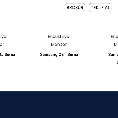
BROŞÜR
TEKLİF AL
iyel
Endüstriyel
End
ör
Monitör
M
J Serisi
Samsung QET Serisi
Sam