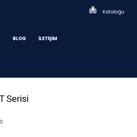
Kataloğu
Z
BLOG
İLETIŞIM
 Serisi
80