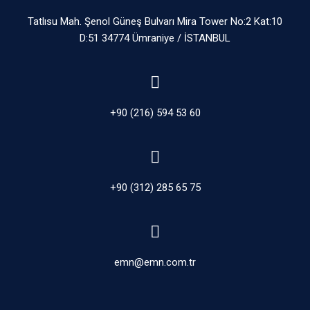
Tatlısu Mah. Şenol Güneş Bulvarı Mira Tower No:2 Kat:10
D:51 34774 Ümraniye / İSTANBUL
+90 (216) 594 53 60
+90 (312) 285 65 75
emn@emn.com.tr