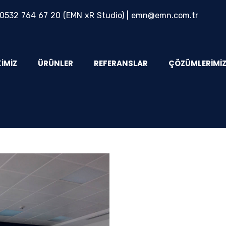
0532 764 67 20
(EMN xR Studio) |
emn@emn.com.tr
KIMIZ
ÜRÜNLER
REFERANSLAR
ÇÖZÜMLERIMI