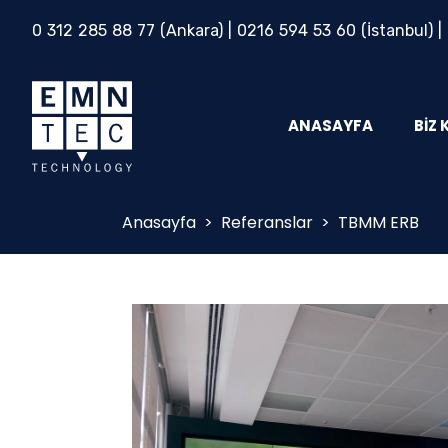
0 312 285 88 77
(Ankara) |
0216 594 53 60
(İstanbul) |
ANASAYFA
BIZ 
Anasayfa
>
Referanslar
>
TBMM ERB