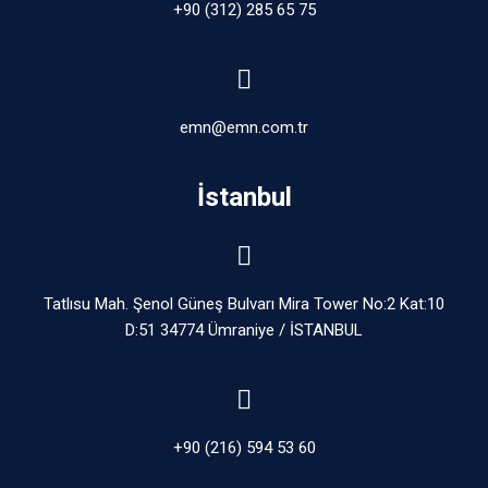
+90 (312) 285 65 75
emn@emn.com.tr
İstanbul
Tatlısu Mah. Şenol Güneş Bulvarı Mira Tower No:2 Kat:10
D:51 34774 Ümraniye / İSTANBUL
+90 (216) 594 53 60