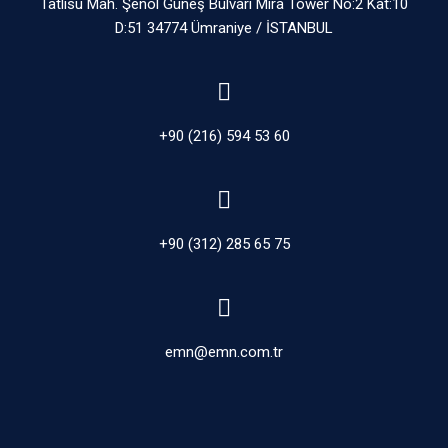
Tatlısu Mah. Şenol Güneş Bulvarı Mira Tower No:2 Kat:10
D:51 34774 Ümraniye / İSTANBUL
+90 (216) 594 53 60
+90 (312) 285 65 75
emn@emn.com.tr