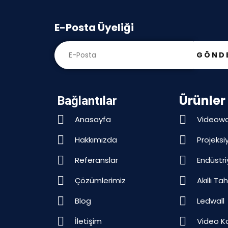
E-Posta Üyeliği
GÖND
Ürünler
Bağlantılar
Anasayfa
Videowa
Hakkımızda
Projeksi
Referanslar
Endüstri
Çözümlerimiz
Akıllı Ta
Blog
Ledwall
İletişim
Video K