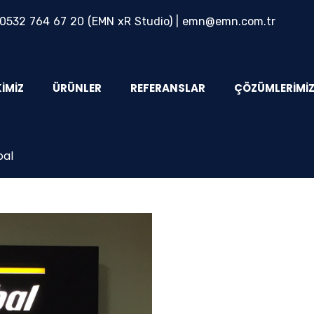
0532 764 67 20
(EMN xR Studio) |
emn@emn.com.tr
KIMIZ
ÜRÜNLER
REFERANSLAR
ÇÖZÜMLERIMI
bal