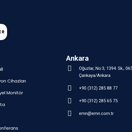
ER
Ankara
Oğuzlar, No:3, 1394. Sk., 06
ll
Çankaya/Ankara
yon Cihazları
+90 (312) 285 88 77
yel Monitör
+90 (312) 285 65 75
hta
emn@emn.com.tr
onferans