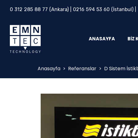
0 312 285 88 77
(Ankara) |
0216 594 53 60
(İstanbul) |
ANASAYFA
BIZ 
Anasayfa
>
Referanslar
>
D Sistem İstik