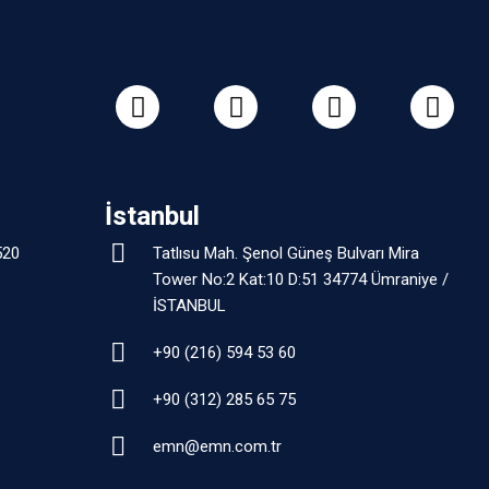
İstanbul
520
Tatlısu Mah. Şenol Güneş Bulvarı Mira
Tower No:2 Kat:10 D:51 34774 Ümraniye /
İSTANBUL
+90 (216) 594 53 60
+90 (312) 285 65 75
emn@emn.com.tr