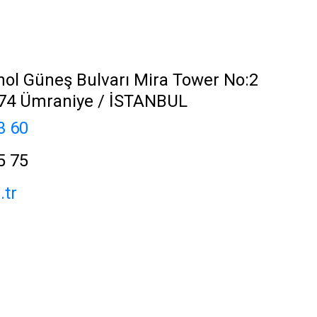
nol Güneş Bulvarı Mira Tower No:2
774 Ümraniye / İSTANBUL
3 60
5 75
tr