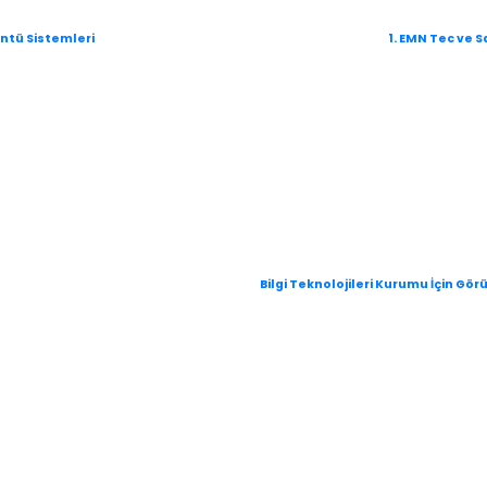
üntü Sistemleri
1. EMN Tec ve 
Bilgi Teknolojileri Kurumu İçin Gör