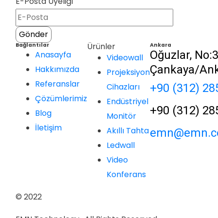
E-Posta Üyeliği
Gönder
Ürünler
Bağlantılar
Ankara
Oğuzlar, No:3
Anasayfa
Videowall
Çankaya/An
Hakkımızda
Projeksiyon
Referanslar
Cihazları
+90 (312) 28
Çözümlerimiz
Endüstriyel
+90 (312) 28
Blog
Monitör
İletişim
Akıllı Tahta
emn@emn.co
Ledwall
Video
Konferans
© 2022
Designed By ROK Dijital