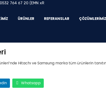
0532 764 67 20
(EMN xR
KIMIZ
ÜRÜNLER
REFERANSLAR
ÇÖZÜMLERIMI
ri
nleri’nde Hitachı ve Samsung marka tüm ürünlerin tanıtım
edIn
Whatsapp