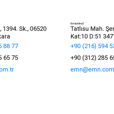
İstanbul
, 1394. Sk., 06520
Tatlısu Mah. Şe
kara
Kat:10 D:51 34
5 88 77
+90 (216) 594 5
5 65 75
+90 (312) 285 6
m.tr
emn@emn.com.